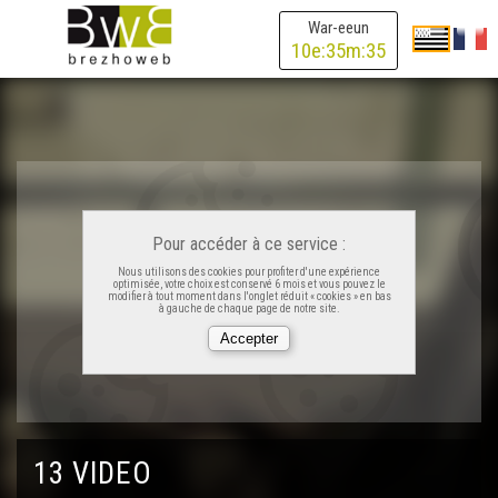
War-eeun
Koll-boued
10
e:
35
m:
35
Te euzhvil !
Lipous
Pour accéder à ce service :
Dindan wask
Nous utilisons des cookies pour profiter d'une expérience
optimisée, votre choix est conservé 6 mois et vous pouvez le
modifier à tout moment dans l'onglet réduit « cookies » en bas
à gauche de chaque page de notre site.
Spontus
Ar bramm
Spontet en ostaleri
13 VIDEO