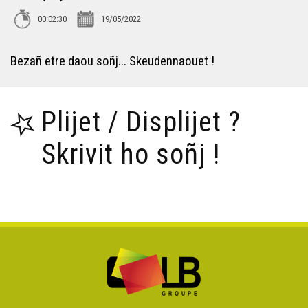
00:02:30
19/05/2022
Bezañ etre daou soñj... Skeudennaouet !
Plijet / Displijet ?
Skrivit ho soñj !