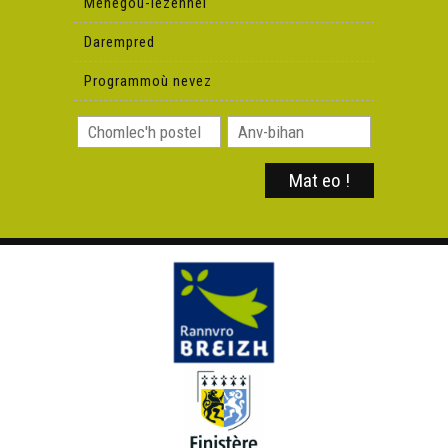
Menegoù-lezennel
Darempred
Programmoù nevez