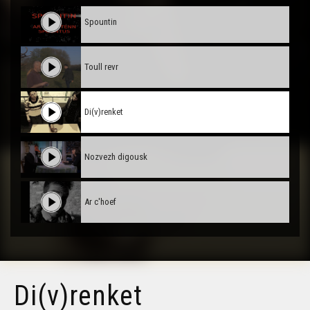
Spountin
Toull revr
Di(v)renket
Nozvezh digousk
Ar c'hoef
Di(v)renket