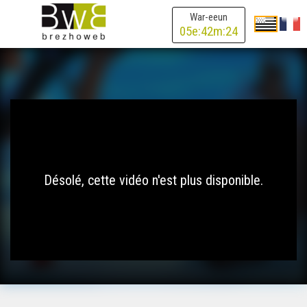
War-eeun
05
e:
42
m:
24
Désolé, cette vidéo n'est plus disponible.