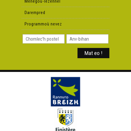
Menegoù-lezennel
Darempred
Programmoù nevez