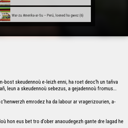
War-zu Amerika-ar-Su – Perú, loened ha gwez (6)
War-zu Amerika-ar-Su – Koadeier meur Amazonia (7)
War-zu Amerika-ar-Su – Bogota ha fin ar veaj (8)
n-bost skeudennoù e-leizh enni, ha roet deoc’h un tañva
musañ, leun a skeudennoù sebezus, a gejadennoù fromus...
 c'henwerzh emrodez ha da labour ar vragerizourien, a-
adoù hon eus bet tro d'ober anaoudegezh gante dre lagad he