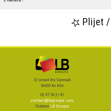
Plijet 
32 straed Bro Danmark
56400 An Alre
02 97 59 21 81
contact@lbgroupe.com
Chadenn
LB Groupe