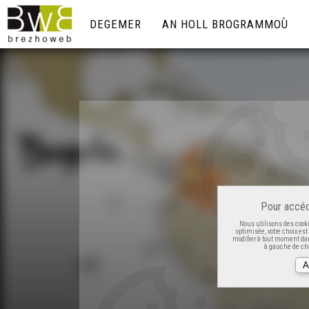
DEGEMER
AN HOLL BROGRAMMOÙ
Pour accéd
Nous utilisons des cooki
optimisée, votre choix es
modifier à tout moment dan
à gauche de cha