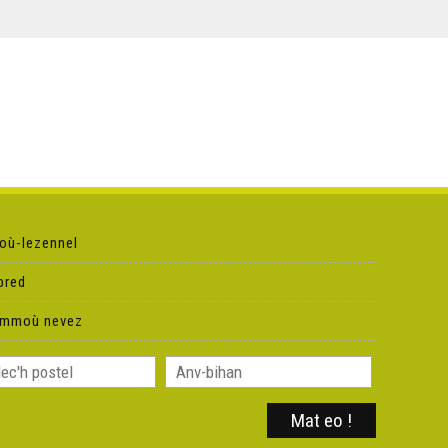
où-lezennel
pred
ammoù nevez