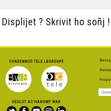
/ Displijet ? Skrivit ho soñj !
Meneg
CHADENNOÙ TELE LBGROUPE
Darem
Progr
HEULIIT AC'HANOMP WAR