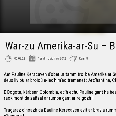
War-zu Amerika-ar-Su – Bo
00:09:22
1er diffusion en 2012
Rann 8
Aet Pauline Kerscaven d’ober ur tamm tro ’ba Amerika ar S
deus livioù ar broioù e-lec’h m'eo tremenet : Arc’hantina,
E Bogota, kêrbenn Golombia, ec'h echu Pauline gant he bea
raok mont da zañsal ar rumba gant ar re gozh !
Trugarez c'hoazh da Bauline Kerscaven evit ar brav a rumm
c'hamera !