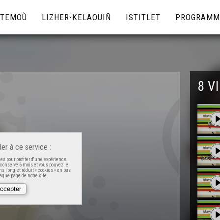
TEMOÙ
LIZHER-KELAOUIÑ
ISTITLET
PROGRAMM
8 V
er à ce service :
es pour profiter d'une expérience
t conservé 6 mois et vous pouvez le
s l'onglet réduit « cookies » en bas
que page de notre site.