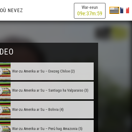
War-eeun
OÙ NEVEZ
09
e:
37
m:
59
IDEO
War-zu Amerika ar Su – Arc'hentina (1)
War-zu Amerika ar Su – Enezeg Chiloe (2)
War-zu Amerika ar Su – Santiago ha Valparaiso (3)
War-zu Amerika ar Su – Bolivia (4)
War-zu Amerika ar Su – Perú hag Amazonia (5)