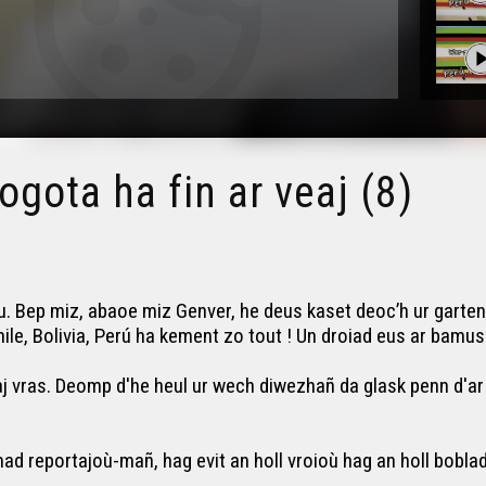
gota ha fin ar veaj (8)
u. Bep miz, abaoe miz Genver, he deus kaset deoc’h ur garten
 Chile, Bolivia, Perú ha kement zo tout ! Un droiad eus ar ba
j vras. Deomp d'he heul ur wech diwezhañ da glask penn d'ar
ad reportajoù-mañ, hag evit an holl vroioù hag an holl bobl