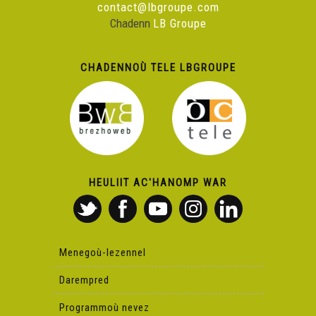
contact@lbgroupe.com
Chadenn
LB Groupe
CHADENNOÙ TELE LBGROUPE
HEULIIT AC'HANOMP WAR
Menegoù-lezennel
Darempred
Programmoù nevez