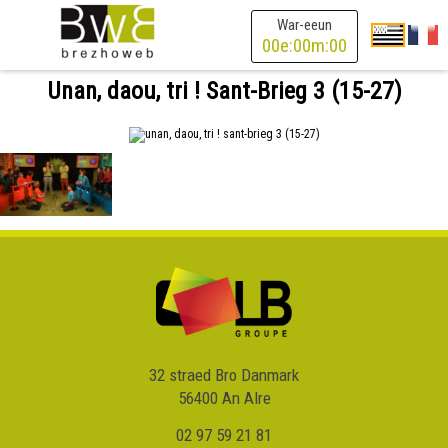
War-eeun
00
e:
00
m:
00
Unan, daou, tri ! Sant-Brieg 3 (15-27)
32 straed Bro Danmark
56400 An Alre
02 97 59 21 81