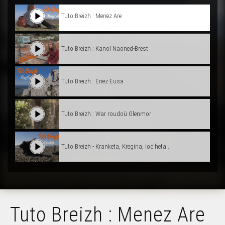
Tuto Breizh : Menez Are
Tuto Breizh : Kanol Naoned-Brest
Tuto Breizh : Enez-Eusa
Tuto Breizh : War roudoù Glenmor
Tuto Breizh - Kranketa, Kregina, loc'heta...
Tuto Breizh : Menez Are