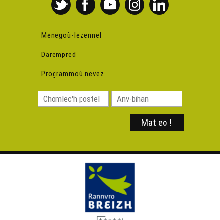
Menegoù-lezennel
Darempred
Programmoù nevez