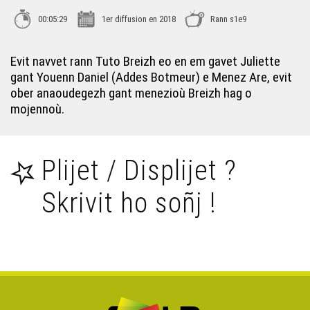
00:05:29
1er diffusion en 2018
Rann s1e9
Evit navvet rann Tuto Breizh eo en em gavet Juliette
gant Youenn Daniel (Addes Botmeur) e Menez Are, evit
ober anaoudegezh gant menezioù Breizh hag o
mojennoù.
Plijet / Displijet ?
Skrivit ho soñj !