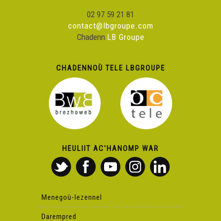
02 97 59 21 81
contact@lbgroupe.com
Chadenn
LB Groupe
CHADENNOÙ TELE LBGROUPE
HEULIIT AC'HANOMP WAR
Menegoù-lezennel
Darempred