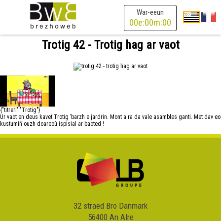
War-eeun
00
e:
00
m:
00
Trotig 42 - Trotig hag ar vaot
{"titre1":"Trotig"}
Ur vaot en deus kavet Trotig ’barzh e jardrin. Mont a ra da vale asambles ganti. Met dav eo
kustumiñ ouzh doareoù ispisial ar baoted !
32 straed Bro Danmark
56400 An Alre