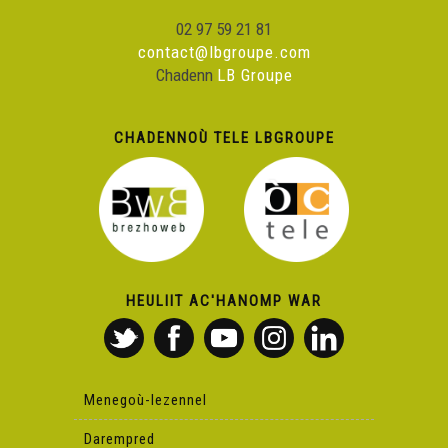
02 97 59 21 81
contact@lbgroupe.com
Chadenn
LB Groupe
CHADENNOÙ TELE LBGROUPE
HEULIIT AC'HANOMP WAR
Menegoù-lezennel
Darempred