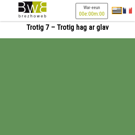
War-eeun
00
e:
00
m:
00
Trotig 7 – Trotig hag ar glav