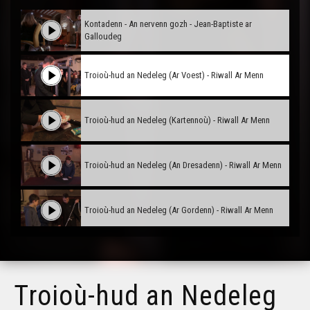
Kontadenn - An nervenn gozh - Jean-Baptiste ar
Galloudeg
Troioù-hud an Nedeleg (Ar Voest) - Riwall Ar Menn
Troioù-hud an Nedeleg (Kartennoù) - Riwall Ar Menn
Troioù-hud an Nedeleg (An Dresadenn) - Riwall Ar Menn
Troioù-hud an Nedeleg (Ar Gordenn) - Riwall Ar Menn
Troioù-hud an Nedeleg (Ar Bento) - Riwall Ar Menn
Troioù-hud an Nedeleg
Margodennoù - Marie-Hélène Morvan & Sylvain Botrel