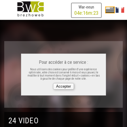
War-eeun
Sketch : Ar Baganiz (tamm) - Ar Vro Bagan
04
e:
16
m:
23
Sketch - Kig-ha-Fars - Ar Vro Bagan
Kan Nedeleg ar glaskerien-vara – Louis-Jacques
Suignard
Pour accéder à ce service :
Kontadenn - Brigitte Kloareg
Nous utilisons des cookies pour profiter d'une expérience
optimisée, votre choix est conservé 6 mois et vous pouvez le
modifier à tout moment dans l'onglet réduit « cookies » en bas
à gauche de chaque page de notre site.
Istor Job ha Maria – Marie-Thérèse Calvez
Kontadenn – Ar c'hizeller hag ar vorganez – Fañch Peru
24 VIDEO
Troioù-hud an Nedeleg : Eflamm Caouissin