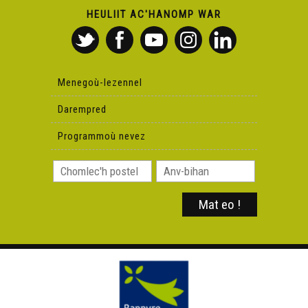
HEULIIT AC'HANOMP WAR
Menegoù-lezennel
Darempred
Programmoù nevez