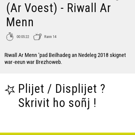
(Ar Voest) - Riwall Ar
Kontadenn - Tonton Bipi - Anne Bellour
Menn
Kontadenn - pont ar rodoù - Marcel Guillou
00:05:22
Rann 14
Riwall Ar Menn 'pad Beilhadeg an Nedeleg 2018 skignet
Kontadenn Denise Le Franc
war-eeun war Brezhoweb.
Mojenn Sezni al lann - Jos Goapper
Plijet / Displijet ?
Skrivit ho soñj !