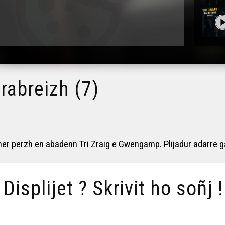
rabreizh (7)
er perzh en abadenn Tri Zraig e Gwengamp. Plijadur adarre g
/ Displijet ? Skrivit ho soñj !