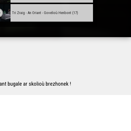
Tri Zraig - An Oriant - Govelioù Henbont (17)
Tri Zraig - An Oriant - Bon splujerezioù An Oriant (18)
ant bugale ar skolioù brezhonek !