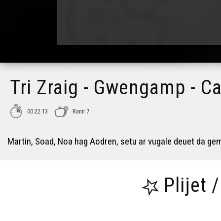
Tri Zraig - Gwengamp - Ca
00:22:13
Rann 7
Martin, Soad, Noa hag Aodren, setu ar vugale deuet da gem
Plijet 