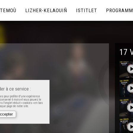
TEMOÙ
LIZHER-KELAOUIÑ
ISTITLET
PROGRAMM
17 
er à ce service :
es pour profiter d'une expérience
t conservé 6 mois et vous pouvez le
s l'onglet réduit « cookies » en bas
que page de notre site.