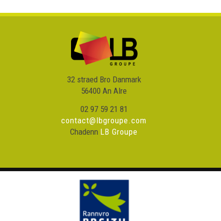
32 straed Bro Danmark
56400 An Alre
02 97 59 21 81
contact@lbgroupe.com
Chadenn
LB Groupe