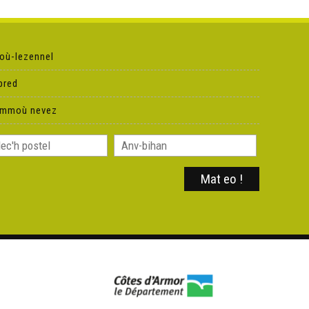
où-lezennel
pred
ammoù nevez