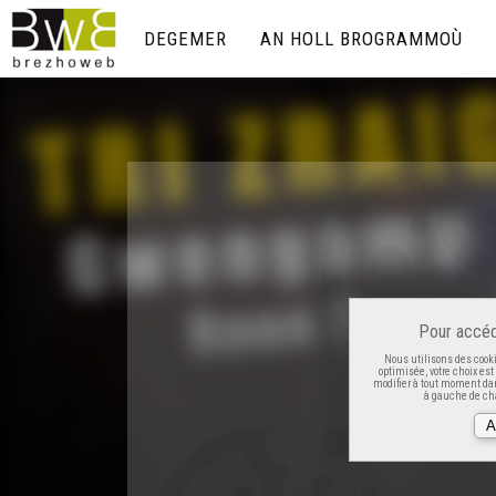
DEGEMER
AN HOLL BROGRAMMOÙ
Pour accéd
Nous utilisons des cooki
optimisée, votre choix es
modifier à tout moment dan
à gauche de cha