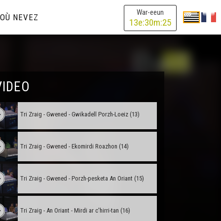
War-eeun
OÙ NEVEZ
Tri Zraig - Kemper - Breselien (10)
13
e:
30
m:
25
Tri Zraig - Kemper - Iliz-veur Kemper (11)
Tri Zraig - Kemper - Maner Kerazan (12)
VIDEO
Tri Zraig - Gwened - Gwikadell Porzh-Loeiz (13)
Tri Zraig - Gwened - Ekomirdi Roazhon (14)
Tri Zraig - Gwened - Porzh-pesketa An Oriant (15)
Tri Zraig - An Oriant - Mirdi ar c'hirri-tan (16)