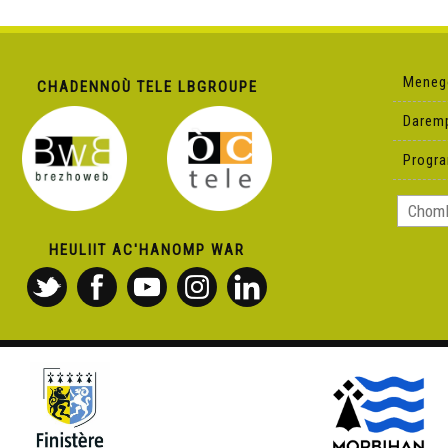
Meneg
CHADENNOÙ TELE LBGROUPE
Darem
Progr
HEULIIT AC'HANOMP WAR