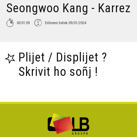
Seongwoo Kang - Karrez
Tañva Anv ar Rozenn - stumm 16:9 - VBSTF
00:01:09
Enlinenn betek 09/01/2024
Tañva Anv ar Rozenn - stumm 16:9 - VBSTB
Plijet / Displijet ?
Tañva Anv ar Rozenn - stumm 9:16 - VBSTF
Skrivit ho soñj !
Tañva Anv ar Rozenn - stumm 9:16 - VBSTB
Tañva Skyland - rann 8