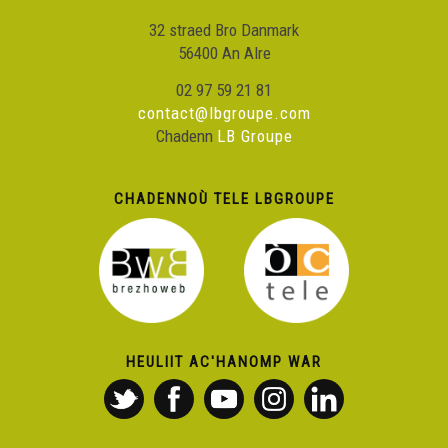
32 straed Bro Danmark
56400 An Alre
02 97 59 21 81
contact@lbgroupe.com
Chadenn
LB Groupe
CHADENNOÙ TELE LBGROUPE
HEULIIT AC'HANOMP WAR