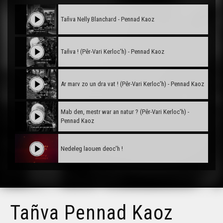
Tañva Nelly Blanchard - Pennad Kaoz
Tañva ! (Pêr-Vari Kerloc'h) - Pennad Kaoz
Ar marv zo un dra vat ! (Pêr-Vari Kerloc'h) - Pennad Kaoz
Mab den, mestr war an natur ? (Pêr-Vari Kerloc'h) -
Pennad Kaoz
Nedeleg laouen deoc'h !
Tañva Anv ar Rozenn - stumm karrez - VBSTF
Tañva Pennad Kaoz
Tañva Anv ar Rozenn - stumm karrez - VBSTB