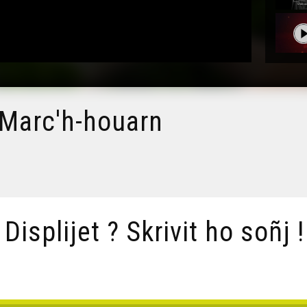
 Marc'h-houarn
/ Displijet ? Skrivit ho soñj !