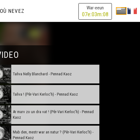
War-eeun
OÙ NEVEZ
07
e:
03
m:
08
VIDEO
Tañva Nelly Blanchard - Pennad Kaoz
Tañva ! (Pêr-Vari Kerloc'h) - Pennad Kaoz
Ar marv zo un dra vat ! (Pêr-Vari Kerloc'h) - Pennad
Kaoz
Mab den, mestr war an natur ? (Pêr-Vari Kerloc'h) -
Pennad Kaoz