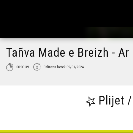
Tañva Made e Breizh - Ar
00:00:39
Enlinenn betek 09/01/2024
Plijet 