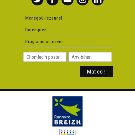
Menegoù-lezennel
Darempred
Programmoù nevez