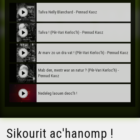
Tañva Nelly Blanchard - Pennad Kaoz
Tañva ! (Pêr-Vari Kerloc'h) - Pennad Kaoz
Ar marv zo un dra vat ! (Pêr-Vari Kerloc'h) - Pennad Kaoz
Mab den, mestr war an natur ? (Pêr-Vari Kerloc'h) -
Pennad Kaoz
Nedeleg laouen deoc'h !
Tañva Anv ar Rozenn - stumm karrez - VBSTF
Sikourit ac'hanomp !
Tañva Anv ar Rozenn - stumm karrez - VBSTB