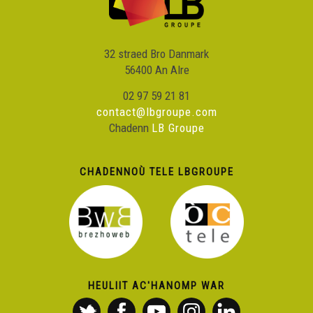
32 straed Bro Danmark
56400 An Alre
02 97 59 21 81
contact@lbgroupe.com
Chadenn
LB Groupe
CHADENNOÙ TELE LBGROUPE
HEULIIT AC'HANOMP WAR