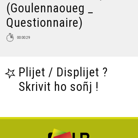
(Goulennaoueg _
Tañva Anv ar Rozenn - stumm 16:9 - VBSTF
Questionnaire)
Tañva Anv ar Rozenn - stumm 16:9 - VBSTB
00:00:29
Tañva Anv ar Rozenn - stumm 9:16 - VBSTF
Plijet / Displijet ?
Tañva Anv ar Rozenn - stumm 9:16 - VBSTB
Skrivit ho soñj !
Tañva Skyland - rann 8