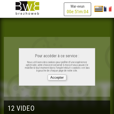
War-eeun
00
e:
51
m:
04
Pour accéder à ce service :
Nous utilisons des cookies pour profiter d'une expérience
optimisée, votre choix est conservé 6 mois et vous pouvez le
modifier à tout moment dans l'onglet réduit « cookies » en bas
à gauche de chaque page de notre site.
12 VIDEO