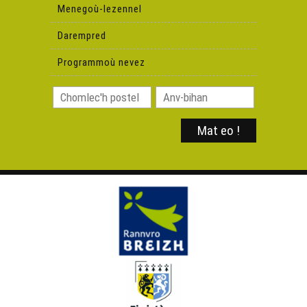
Menegoù-lezennel
Darempred
Labour ur stal vara - 4 munud e Breizh
Programmoù nevez
Maerioù ar vro - 13 munud e Breizh
Bro Kemperle, ur skouer evit ar brezhoneg ? - 13 munud
e Breizh
Treuzkas ar brezhoneg 'barzh ar familhoù e 2020 - 4
munud e Breizh
An douristelezh goude ar Goronavirus - 4 munud e
Breizh
Annie Ebrel war roudoù Anjela Duval - 4 munud e Bzh