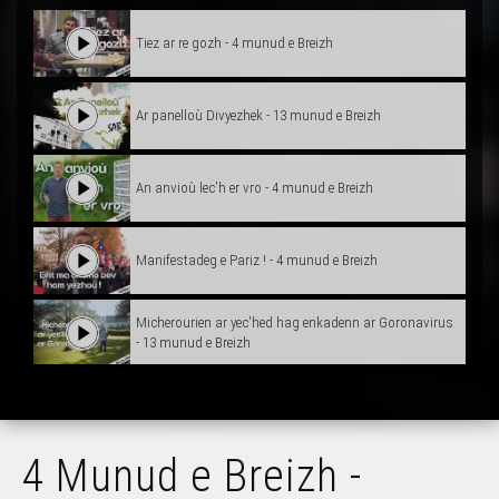
Tiez ar re gozh - 4 munud e Breizh
Ar panelloù Divyezhek - 13 munud e Breizh
An anvioù lec'h er vro - 4 munud e Breizh
Manifestadeg e Pariz ! - 4 munud e Breizh
Micherourien ar yec'hed hag enkadenn ar Goronavirus
- 13 munud e Breizh
Kervrezhon, Bevañ e brezhoneg noz ha deiz - 4 munud
e Breizh
4 Munud e Breizh -
Sifroù an enklask war ar brezhoneg - 4 munud e Breizh