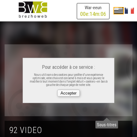
War-eeun
00
e:
14
m:
06
Pour accéder à ce service :
Nous utilisons des cookies pour profiter d'une expérience
optimisée, votre choix est conservé 6 mois et vous pouvez le
modifier à tout moment dans l'onglet réduit « cookies » en bas à
gauche de chaque page de notre site.
Sous-titres
92 VIDEO