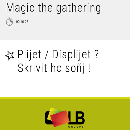
Magic the gathering
Ar chaseourien, ur ouenn da zifenn ?
00:10:23
Ar bomperien, ar servij diwezhañ war ar maez ? - 4
munud e BZH
Plijet / Displijet ?
C'hwi a gano (Koulzad 2) - 4 munud e Breizh
Skrivit ho soñj !
Teuziñ pe Beuziñ ? - 4 munud e BZH
Degemer repuidi e Breizh - 13 munud e Breizh
Bier ar Vro gant D'istribilh - 4 munud e Breizh
Hent bras 164, war ar stern bepred ! - 4 munud e Breizh