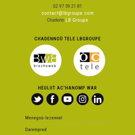
02 97 59 21 81
contact@lbgroupe.com
Chadenn
LB Groupe
CHADENNOÙ TELE LBGROUPE
HEULIIT AC'HANOMP WAR
Menegoù-lezennel
Darempred