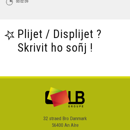
00:02:09
Plijet / Displijet ?
Skrivit ho soñj !
32 straed Bro Danmark
56400 An Alre