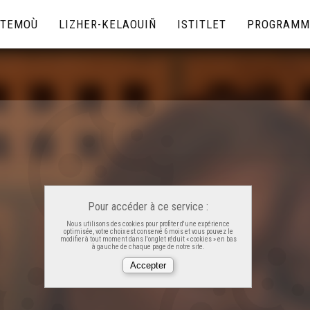
TEMOÙ
LIZHER-KELAOUIÑ
ISTITLET
PROGRAMM
Pour accéder à ce service :
Nous utilisons des cookies pour profiter d'une expérience
optimisée, votre choix est conservé 6 mois et vous pouvez le
modifier à tout moment dans l'onglet réduit « cookies » en bas
à gauche de chaque page de notre site.