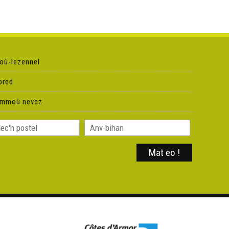
où-lezennel
pred
ammoù nevez