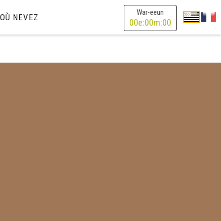
War-eeun
OÙ NEVEZ
00
e:
00
m:
00