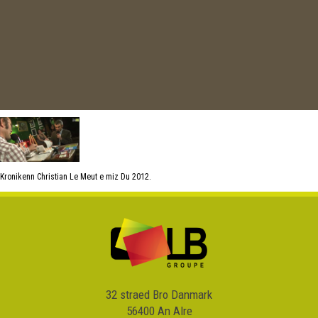
Kronikenn Christian Le Meut e miz Du 2012.
32 straed Bro Danmark
56400 An Alre