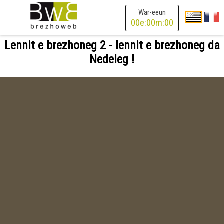
War-eeun
00
e:
00
m:
00
Lennit e brezhoneg 2 - lennit e brezhoneg da
Nedeleg !