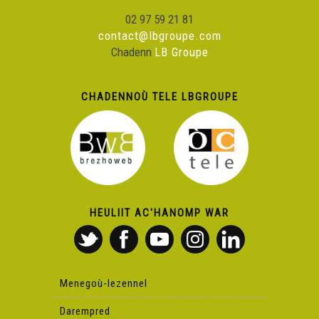
02 97 59 21 81
contact@lbgroupe.com
Chadenn
LB Groupe
CHADENNOÙ TELE LBGROUPE
HEULIIT AC'HANOMP WAR
Menegoù-lezennel
Darempred