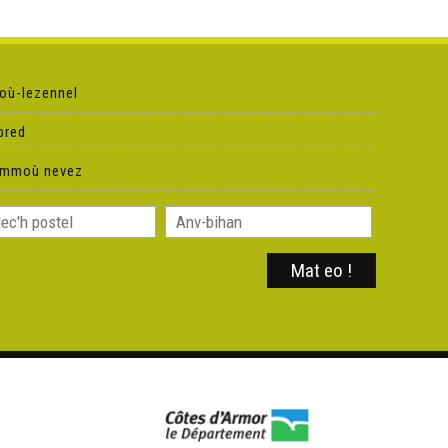
où-lezennel
pred
ammoù nevez