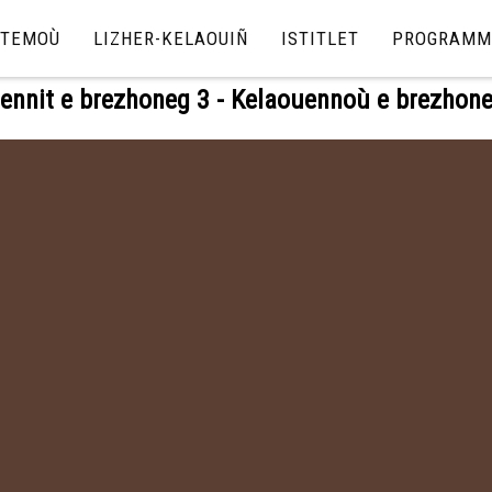
TEMOÙ
LIZHER-KELAOUIÑ
ISTITLET
PROGRAMM
ennit e brezhoneg 3 - Kelaouennoù e brezhon