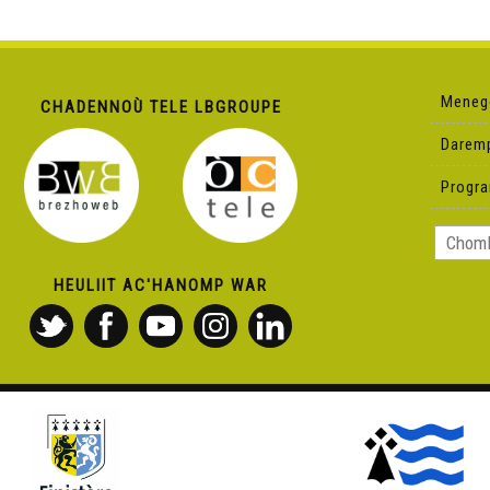
Meneg
CHADENNOÙ TELE LBGROUPE
Darem
Progr
HEULIIT AC'HANOMP WAR