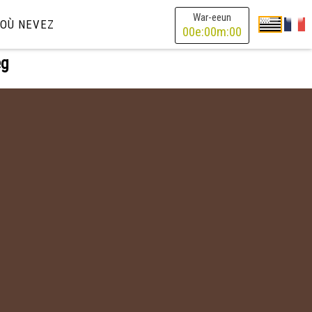
War-eeun
OÙ NEVEZ
00
e:
00
m:
00
eg