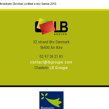
Kronikenn Christian Le Meut e miz Genver 2013.
32 straed Bro Danmark
56400 An Alre
02 97 59 21 81
contact@lbgroupe.com
Chadenn
LB Groupe