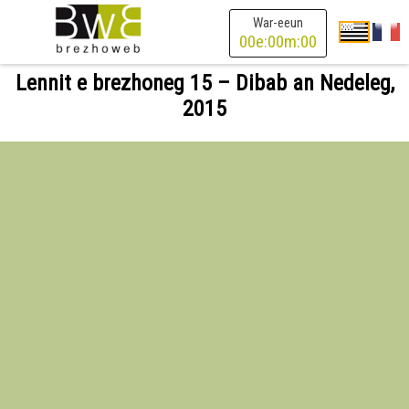
War-eeun
00
e:
00
m:
00
Lennit e brezhoneg 15 – Dibab an Nedeleg,
2015