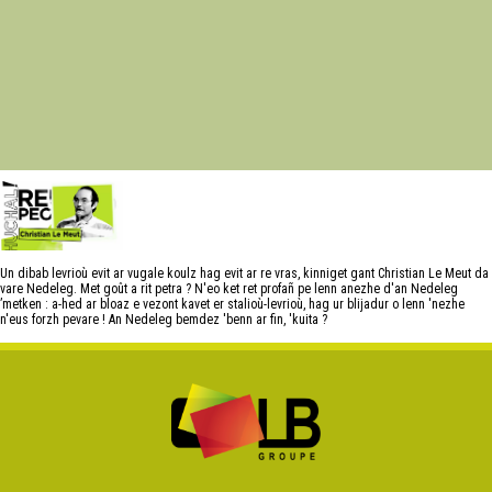
Un dibab levrioù evit ar vugale koulz hag evit ar re vras, kinniget gant Christian Le Meut da
vare Nedeleg. Met goût a rit petra ? N'eo ket ret profañ pe lenn anezhe d'an Nedeleg
’metken : a-hed ar bloaz e vezont kavet er stalioù-levrioù, hag ur blijadur o lenn 'nezhe
n'eus forzh pevare ! An Nedeleg bemdez 'benn ar fin, 'kuita ?