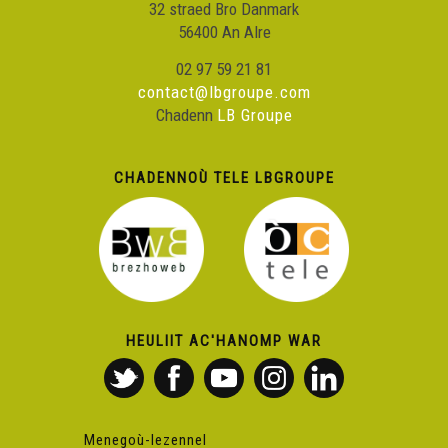
32 straed Bro Danmark
56400 An Alre
02 97 59 21 81
contact@lbgroupe.com
Chadenn
LB Groupe
CHADENNOÙ TELE LBGROUPE
HEULIIT AC'HANOMP WAR
Menegoù-lezennel