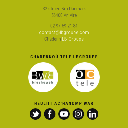
32 straed Bro Danmark
56400 An Alre
Ken Tuch' 339 – Rakvarnioù
02 97 59 21 81
contact@lbgroupe.com
Ken Tuch' 340 – Breizhaquagym
Chadenn
LB Groupe
Ken Tuch' 341 – Planning skaotaj
CHADENNOÙ TELE LBGROUPE
Ken Tuch' 342 – Anvioù ar vro
HEULIIT AC'HANOMP WAR