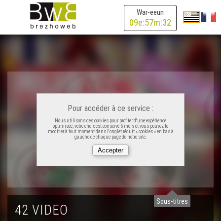
War-eeun
Ken Tuch' 317 – Pizza klok
09
e:
57
m:
32
Ken Tuch' 318 – 100 bro 100 giz
Ken Tuch' 319 – Kemmadurioù
Pour accéder à ce service :
Ken Tuch' 320 – Bad Romance
Nous utilisons des cookies pour profiter d'une expérience
optimisée, votre choix est conservé 6 mois et vous pouvez le
modifier à tout moment dans l'onglet réduit « cookies » en bas à
gauche de chaque page de notre site.
Ken Tuch' 321 – Mont da gofes (1)
Ken Tuch' 322 – Breizh Trivial Pursuit
Sous-titres
42 VIDEO
Ken Tuch' 323 – Nominoe oe