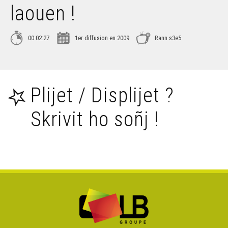
laouen !
Ken Tuch' 332 – Yaouank kozh
00:02:27
1er diffusion en 2009
Rann s3e5
Ken Tuch' 333 - Forzh petra
Plijet / Displijet ?
Ken Tuch' 334 – Nuclear Love
Skrivit ho soñj !
Ken Tuch' 335 – Karantez diroll
Ken Tuch' 336 – Mont da gofes (2)
Ken Tuch' 337 – Adaozañ : afer an holl ?
Ken Tuch' 338 – Facebook