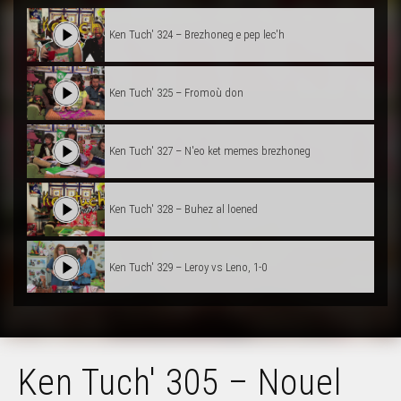
Ken Tuch' 324 – Brezhoneg e pep lec'h
Ken Tuch' 325 – Fromoù don
Ken Tuch' 327 – N'eo ket memes brezhoneg
Ken Tuch' 328 – Buhez al loened
Ken Tuch' 329 – Leroy vs Leno, 1-0
Ken Tuch' 330 – Kanit ganin
Ken Tuch' 305 – Nouel
Ken Tuch' 331 – Miss you