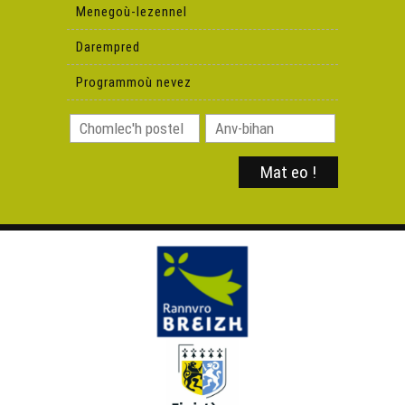
Menegoù-lezennel
Darempred
Programmoù nevez