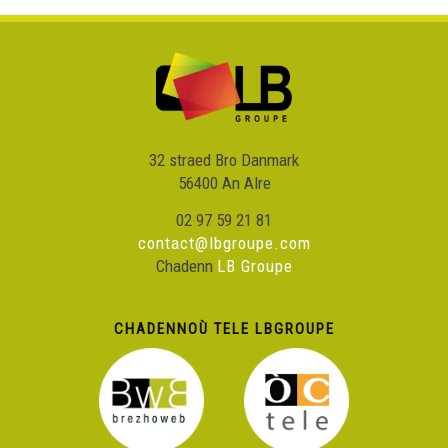
32 straed Bro Danmark
56400 An Alre
02 97 59 21 81
contact@lbgroupe.com
Chadenn
LB Groupe
CHADENNOÙ TELE LBGROUPE