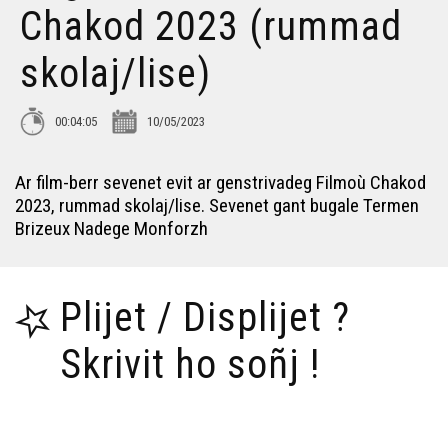
Chakod 2023 (rummad
skolaj/lise)
00:04:05
10/05/2023
Ar film-berr sevenet evit ar genstrivadeg Filmoù Chakod
2023, rummad skolaj/lise. Sevenet gant bugale Termen
Brizeux Nadege Monforzh
Plijet / Displijet ?
Skrivit ho soñj !