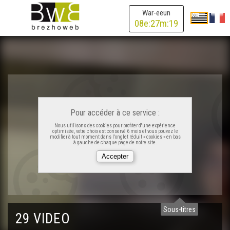
Dragon Ball Bzh - Filmoù Chakod 2023 (rummad
War-eeun
skolaj/lise)
08
e:
27
m:
18
Kouign Amann - Filmoù Chakod 2023 (rummad
skolaj/lise)
Beajiñ tro-dro d'ar bed - Filmoù Chakod 2023 (rummad
skolaj/lise)
Kidnapping Nedeleg - Filmoù Chakod 2023 (rummad
Pour accéder à ce service :
skolaj/lise)
Nous utilisons des cookies pour profiter d'une expérience
optimisée, votre choix est conservé 6 mois et vous pouvez le
modifier à tout moment dans l'onglet réduit « cookies » en bas
à gauche de chaque page de notre site.
Tro ar bed - Filmoù Chakod 2023 (rummad skolaj/lise)
Un deiz ur c'hliche - Filmoù Chakod 2023 (rummad
skolaj/lise)
Sous-titres
Ergerzherien - Filmoù Chakod 2023 (rummad skolaj/lise)
29 VIDEO