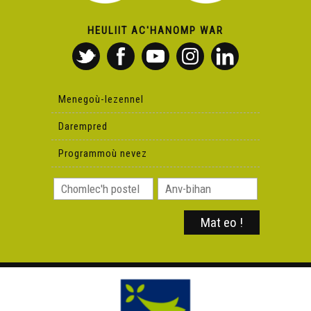
HEULIIT AC'HANOMP WAR
Menegoù-lezennel
Darempred
Programmoù nevez