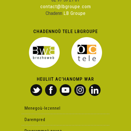
contact@lbgroupe.com
Chadenn
LB Groupe
CHADENNOÙ TELE LBGROUPE
HEULIIT AC'HANOMP WAR
Menegoù-lezennel
Darempred