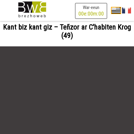
War-eeun
00
e:
00
m:
00
Kant biz kant giz – Teñzor ar C'habiten Krog
(49)