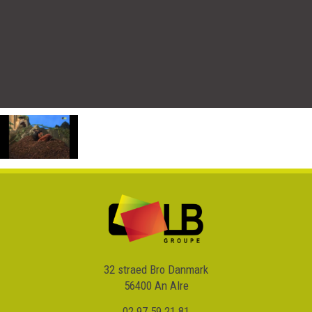
32 straed Bro Danmark
56400 An Alre
02 97 59 21 81