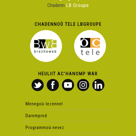
Chadenn
LB Groupe
CHADENNOÙ TELE LBGROUPE
HEULIIT AC'HANOMP WAR
Menegoù-lezennel
Darempred
Programmoù nevez