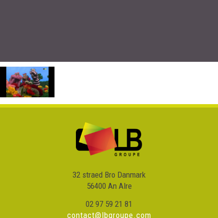
32 straed Bro Danmark
56400 An Alre
02 97 59 21 81
contact@lbgroupe.com