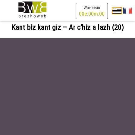
War-eeun
00
e:
00
m:
00
Kant biz kant giz – Ar c'hiz a lazh (20)