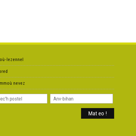
où-lezennel
pred
ammoù nevez