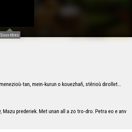
Sous-titres
menezioù-tan, mein-kurun o kouezhañ, stêrioù dirollet...
, Mazu prederiek. Met unan all a zo tro-dro. Petra eo e anv