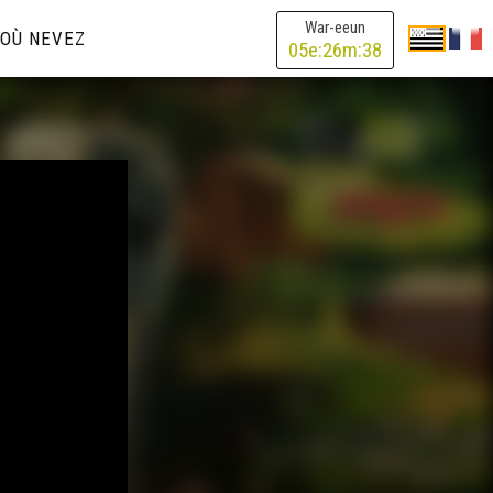
War-eeun
OÙ NEVEZ
05
e:
26
m:
38