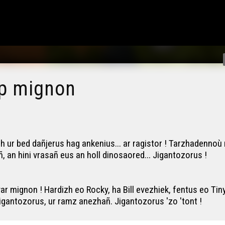
mp mignon
zh ur bed dañjerus hag ankenius... ar ragistor ! Tarzhadennoù 
an hini vrasañ eus an holl dinosaored... Jigantozorus !
ar mignon ! Hardizh eo Rocky, ha Bill evezhiek, fentus eo Tiny
igantozorus, ur ramz anezhañ. Jigantozorus 'zo 'tont !