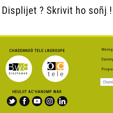
/ Displijet ? Skrivit ho soñj !
Meneg
CHADENNOÙ TELE LBGROUPE
Darem
Progr
HEULIIT AC'HANOMP WAR