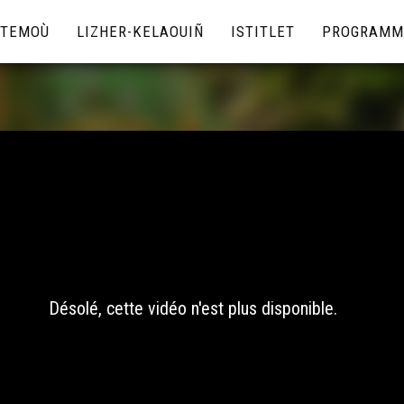
TEMOÙ
LIZHER-KELAOUIÑ
ISTITLET
PROGRAMM
Désolé, cette vidéo n'est plus disponible.