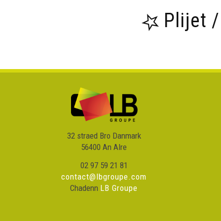
Plijet 
32 straed Bro Danmark
56400 An Alre
02 97 59 21 81
contact@lbgroupe.com
Chadenn
LB Groupe