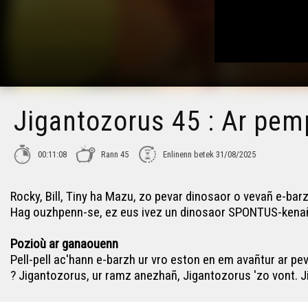
Jigantozorus 45 : Ar pe
00:11:08
Rann 45
Enlinenn betek 31/08/2025
Rocky, Bill, Tiny ha Mazu, zo pevar dinosaor o vevañ e-bar
Hag ouzhpenn-se, ez eus ivez un dinosaor SPONTUS-kenañ, 
Pozioù ar ganaouenn
Pell-pell ac'hann e-barzh ur vro eston en em avañtur ar pev
? Jigantozorus, ur ramz anezhañ, Jigantozorus 'zo vont. J