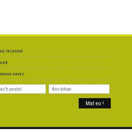
où-lezennel
pred
ammoù nevez