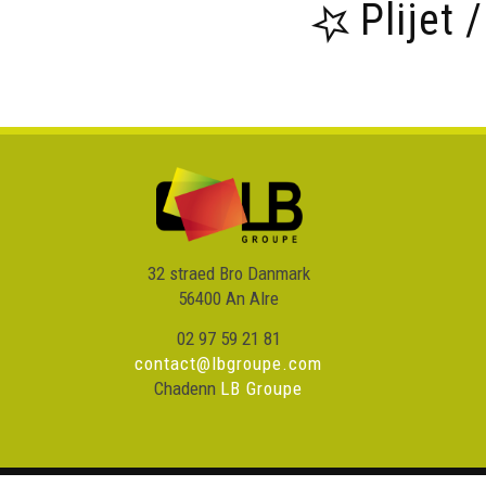
Plijet 
32 straed Bro Danmark
56400 An Alre
02 97 59 21 81
contact@lbgroupe.com
Chadenn
LB Groupe