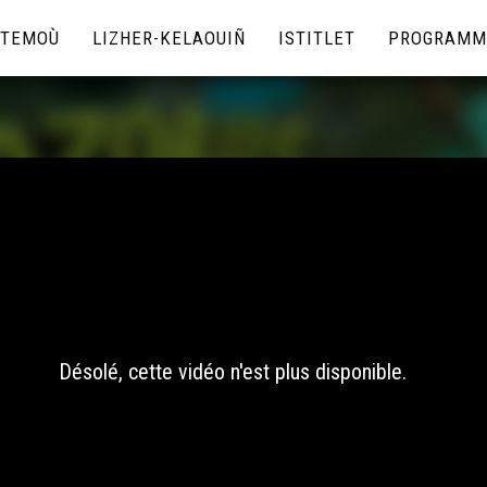
TEMOÙ
LIZHER-KELAOUIÑ
ISTITLET
PROGRAMM
Désolé, cette vidéo n'est plus disponible.