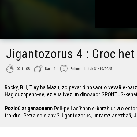
Jigantozorus 4 : Groc'het
00:11:08
Rann 4
Enlinenn betek 31/10/2025
Rocky, Bill, Tiny ha Mazu, zo pevar dinosaor o vevañ e-bar
Hag ouzhpenn-se, ez eus ivez un dinosaor SPONTUS-kenañ, 
Pozioù ar ganaouenn
Pell-pell ac'hann e-barzh ur vro esto
tro-dro. Petra eo e anv ? Jigantozorus, ur ramz anezhañ, J