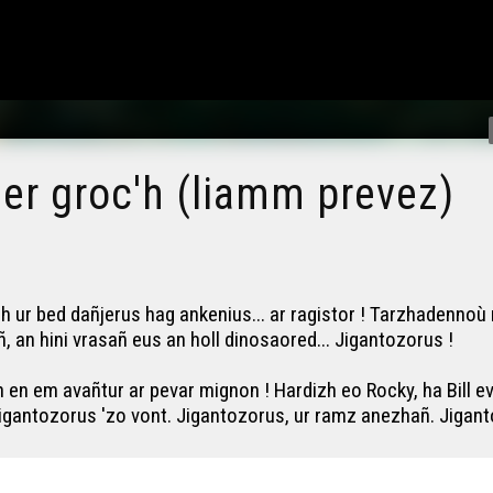
 er groc'h (liamm prevez)
zh ur bed dañjerus hag ankenius... ar ragistor ! Tarzhadennoù 
an hini vrasañ eus an holl dinosaored... Jigantozorus !
n en em avañtur ar pevar mignon ! Hardizh eo Rocky, ha Bill e
igantozorus 'zo vont. Jigantozorus, ur ramz anezhañ. Jiganto