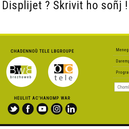
/ Displijet ? Skrivit ho soñj !
Meneg
CHADENNOÙ TELE LBGROUPE
Darem
Progr
HEULIIT AC'HANOMP WAR