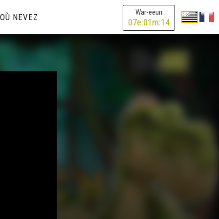
War-eeun
OÙ NEVEZ
07
e:
01
m:
14