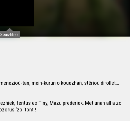
Sous-titres
menezioù-tan, mein-kurun o kouezhañ, stêrioù dirollet...
vezhiek, fentus eo Tiny, Mazu prederiek. Met unan all a zo
zorus 'zo 'tont !