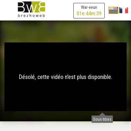
War-eeun
01
e:
44
m:
39
Désolé, cette vidéo n'est plus disponible.
Sous-titres