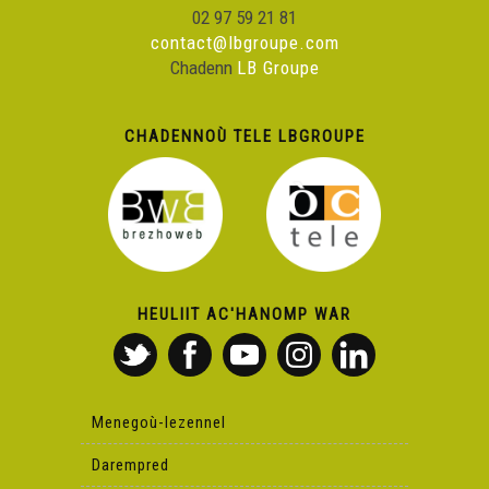
02 97 59 21 81
contact@lbgroupe.com
Chadenn
LB Groupe
CHADENNOÙ TELE LBGROUPE
HEULIIT AC'HANOMP WAR
Menegoù-lezennel
Darempred