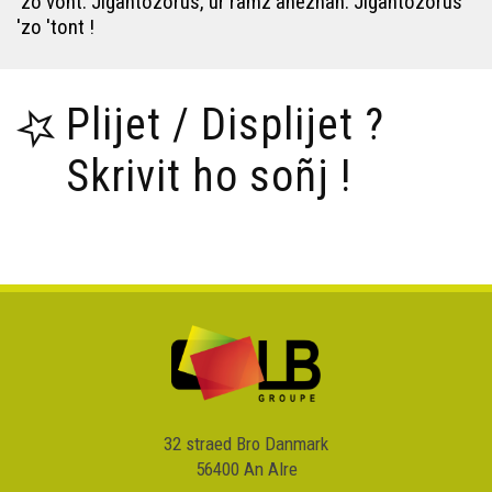
'zo vont. Jigantozorus, ur ramz anezhañ. Jigantozorus
'zo 'tont !
Plijet / Displijet ?
Skrivit ho soñj !
32 straed Bro Danmark
56400 An Alre