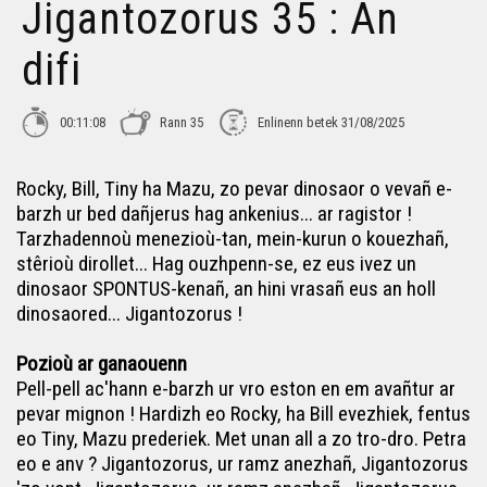
Jigantozorus 35 : An
difi
00:11:08
Rann 35
Enlinenn betek 31/08/2025
Rocky, Bill, Tiny ha Mazu, zo pevar dinosaor o vevañ e-
barzh ur bed dañjerus hag ankenius... ar ragistor !
Tarzhadennoù menezioù-tan, mein-kurun o kouezhañ,
stêrioù dirollet... Hag ouzhpenn-se, ez eus ivez un
dinosaor SPONTUS-kenañ, an hini vrasañ eus an holl
dinosaored... Jigantozorus !
Pozioù ar ganaouenn
Pell-pell ac'hann e-barzh ur vro eston en em avañtur ar
pevar mignon ! Hardizh eo Rocky, ha Bill evezhiek, fentus
eo Tiny, Mazu prederiek. Met unan all a zo tro-dro. Petra
eo e anv ? Jigantozorus, ur ramz anezhañ, Jigantozorus