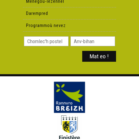
Menegoù-lezennel
Darempred
Programmoù nevez