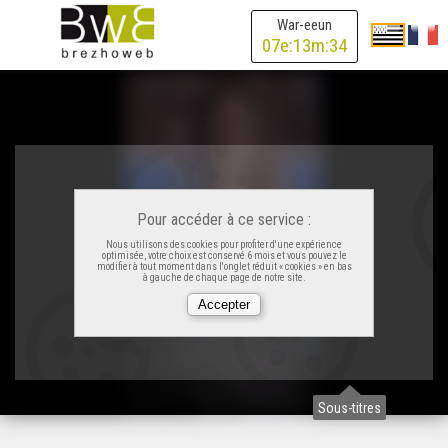
War-eeun
07
e:
13
m:
34
Pour accéder à ce service :
Nous utilisons des cookies pour profiter d'une expérience
optimisée, votre choix est conservé 6 mois et vous pouvez le
modifier à tout moment dans l'onglet réduit « cookies » en bas
à gauche de chaque page de notre site.
Sous-titres