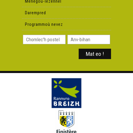
Menegoù-lezennel
Darempred
Programmoù nevez