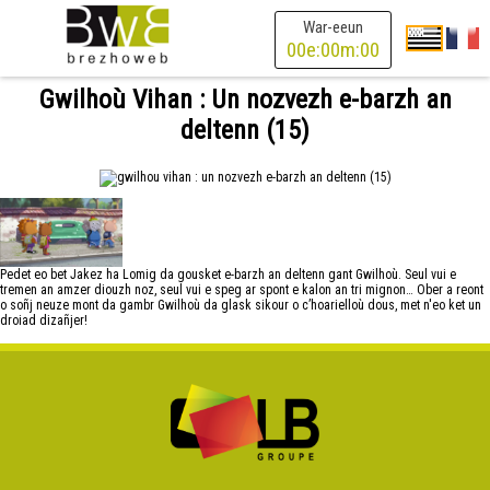
War-eeun
00
e:
00
m:
00
Gwilhoù Vihan : Un nozvezh e-barzh an
deltenn (15)
Pedet eo bet Jakez ha Lomig da gousket e-barzh an deltenn gant Gwilhoù. Seul vui e
tremen an amzer diouzh noz, seul vui e speg ar spont e kalon an tri mignon… Ober a reont
o soñj neuze mont da gambr Gwilhoù da glask sikour o c’hoarielloù dous, met n'eo ket un
droiad dizañjer!