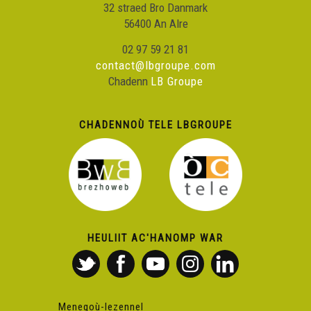
32 straed Bro Danmark
56400 An Alre
02 97 59 21 81
contact@lbgroupe.com
Chadenn
LB Groupe
CHADENNOÙ TELE LBGROUPE
HEULIIT AC'HANOMP WAR
Menegoù-lezennel