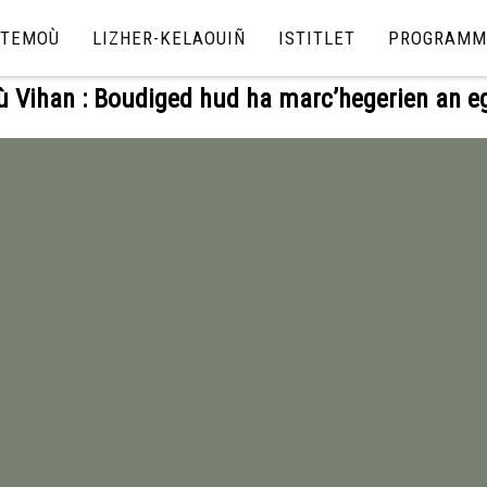
TEMOÙ
LIZHER-KELAOUIÑ
ISTITLET
PROGRAMM
ù Vihan : Boudiged hud ha marc’hegerien an eg