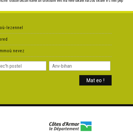
zhe. Goude bezañ kavet un diskoulm evit ma vefe lakaet harzoù sklaer e c'hell pep
où-lezennel
pred
ammoù nevez