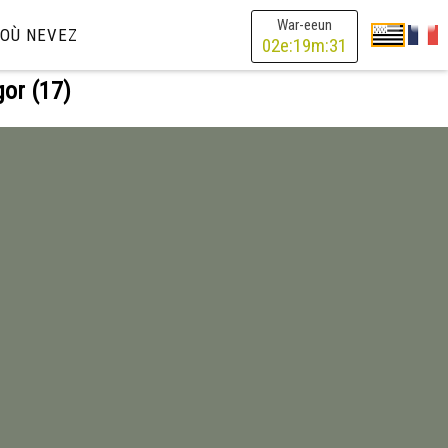
War-eeun
OÙ NEVEZ
02
e:
19
m:
30
or (17)