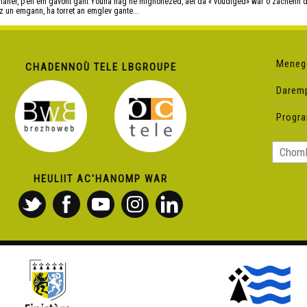
 maner, p’en em gavont gant Youna hag he mignonezed, aet da « voudiged» war o zachenn de
iz un emgann, ha torret an emglev gante...
Meneg
CHADENNOÙ TELE LBGROUPE
Darem
Progr
HEULIIT AC'HANOMP WAR