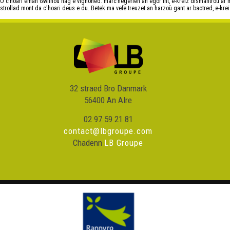
O c’hoari emañ Gwilhoù hag e vignoned: marc’hegerien an egor int, e-kreiz dismantroù ar
strollad mont da c'hoari deus e du. Betek ma vefe treuzet an harzoù gant ar baotred, e-kre
32 straed Bro Danmark
56400 An Alre
02 97 59 21 81
contact@lbgroupe.com
Chadenn
LB Groupe