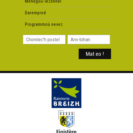
Menegoù-lezennel
Darempred
Programmoù nevez