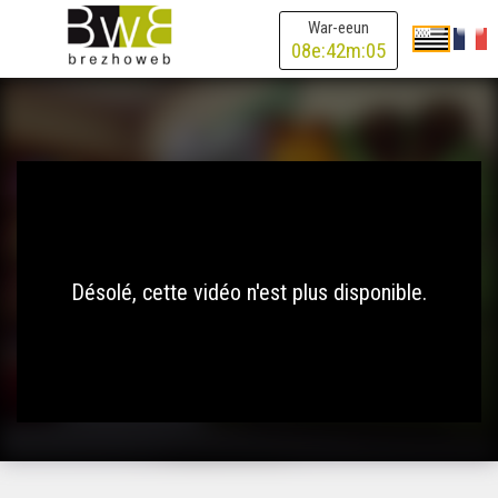
War-eeun
08
e:
42
m:
05
Désolé, cette vidéo n'est plus disponible.