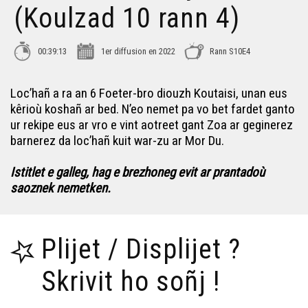
(Koulzad 10 rann 4)
00:39:13
1er diffusion en 2022
Rann S10E4
Loc’hañ a ra an 6 Foeter-bro diouzh Koutaisi, unan eus
kêrioù koshañ ar bed. N’eo nemet pa vo bet fardet ganto
ur rekipe eus ar vro e vint aotreet gant Zoa ar geginerez
barnerez da loc’hañ kuit war-zu ar Mor Du.
Istitlet e galleg, hag e brezhoneg evit ar prantadoù
saoznek nemetken.
Plijet / Displijet ?
Skrivit ho soñj !