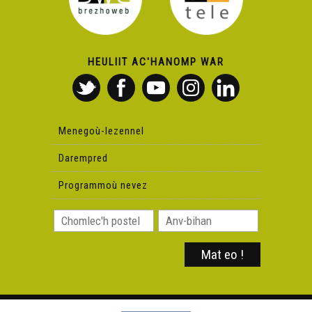
HEULIIT AC'HANOMP WAR
Menegoù-lezennel
Darempred
Programmoù nevez