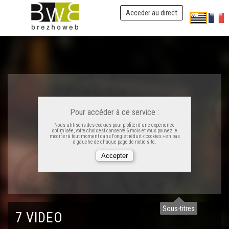
Acceder au direct
Pour accéder à ce service :
Nous utilisons des cookies pour profiter d'une expérience
optimisée, votre choix est conservé 6 mois et vous pouvez le
modifier à tout moment dans l'onglet réduit « cookies » en bas
à gauche de chaque page de notre site.
Tañva Foeterien 10 e Jorjia
Sous-titres
Foeterien e Jorjia (Koulzad 10 rann 3)
7 VIDEO