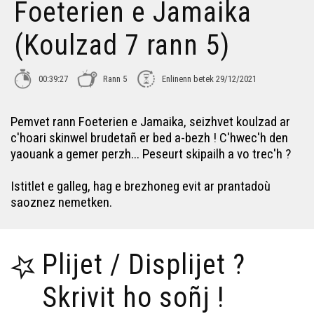
Foeterien e Jamaika
(Koulzad 7 rann 5)
00:39:27
Rann 5
Enlinenn betek 29/12/2021
Pemvet rann Foeterien e Jamaika, seizhvet koulzad ar
c'hoari skinwel brudetañ er bed a-bezh ! C'hwec'h den
yaouank a gemer perzh... Peseurt skipailh a vo trec'h ?
Istitlet e galleg, hag e brezhoneg evit ar prantadoù
saoznez nemetken.
Plijet / Displijet ?
Skrivit ho soñj !