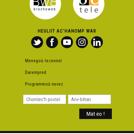
HEULIIT AC'HANOMP WAR
Menegoù-lezennel
Darempred
Programmoù nevez