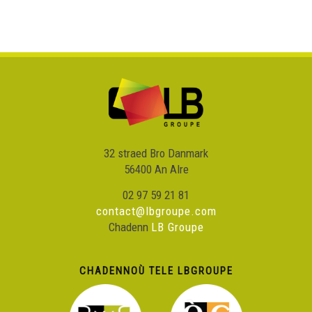
32 straed Bro Danmark
56400 An Alre
02 97 59 21 81
contact@lbgroupe.com
Chadenn
LB Groupe
CHADENNOÙ TELE LBGROUPE