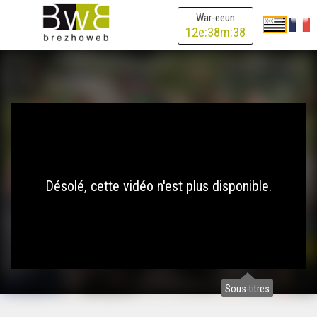
War-eeun
12
e:
38
m:
38
Désolé, cette vidéo n'est plus disponible.
Sous-titres