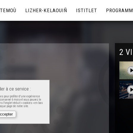
TEMOÙ
LIZHER-KELAOUIÑ
ISTITLET
PROGRAMM
2 V
er à ce service :
es pour profiter d'une expérience
t conservé 6 mois et vous pouvez le
s l'onglet réduit « cookies » en bas
que page de notre site.