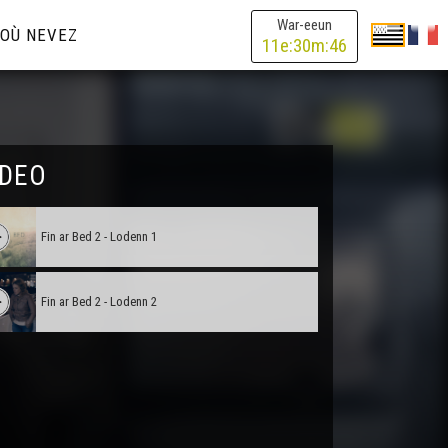
War-eeun
OÙ NEVEZ
11
e:
30
m:
46
IDEO
Fin ar Bed 2 - Lodenn 1
Fin ar Bed 2 - Lodenn 2