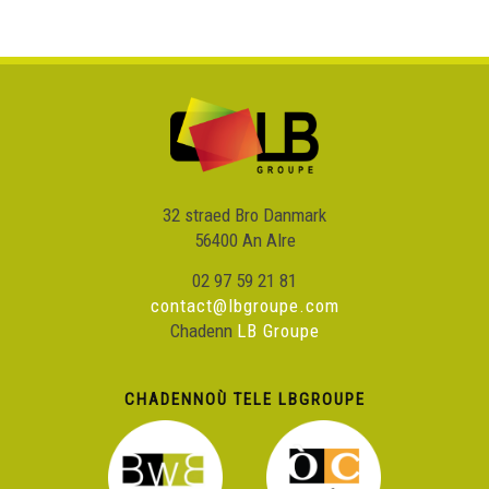
32 straed Bro Danmark
56400 An Alre
02 97 59 21 81
contact@lbgroupe.com
Chadenn
LB Groupe
CHADENNOÙ TELE LBGROUPE