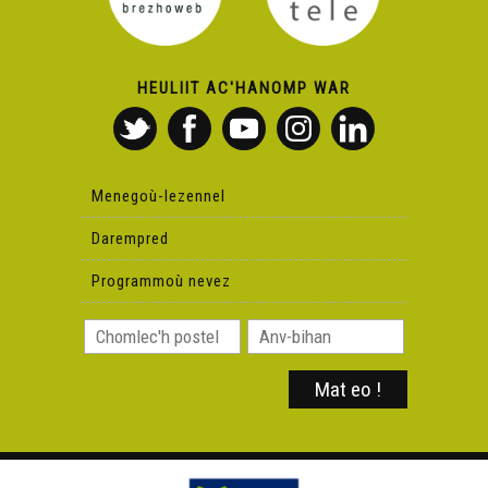
HEULIIT AC'HANOMP WAR
Menegoù-lezennel
Darempred
Programmoù nevez