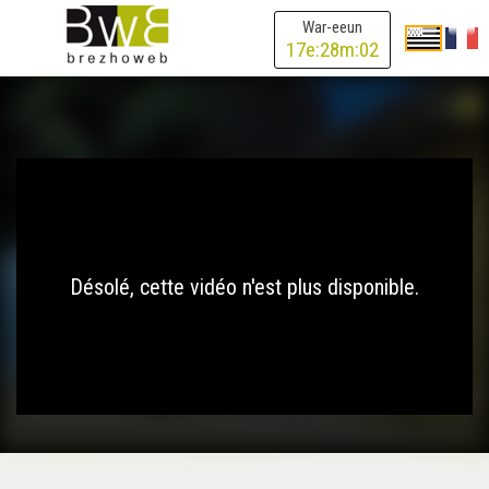
War-eeun
17
e:
28
m:
02
Désolé, cette vidéo n'est plus disponible.