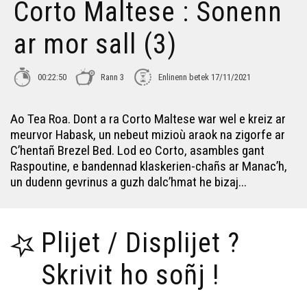
Corto Maltese : Sonenn
ar mor sall (3)
00:22:50
Rann 3
Enlinenn betek 17/11/2021
Ao Tea Roa. Dont a ra Corto Maltese war wel e kreiz ar
meurvor Habask, un nebeut mizioù araok na zigorfe ar
C’hentañ Brezel Bed. Lod eo Corto, asambles gant
Raspoutine, e bandennad klaskerien-chañs ar Manac’h,
un dudenn gevrinus a guzh dalc’hmat he bizaj...
Plijet / Displijet ?
Skrivit ho soñj !