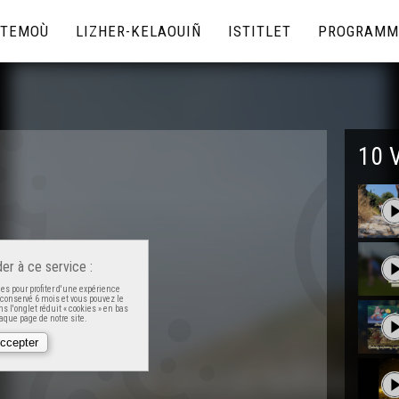
TEMOÙ
LIZHER-KELAOUIÑ
ISTITLET
PROGRAMM
10 
er à ce service :
es pour profiter d'une expérience
t conservé 6 mois et vous pouvez le
s l'onglet réduit « cookies » en bas
que page de notre site.