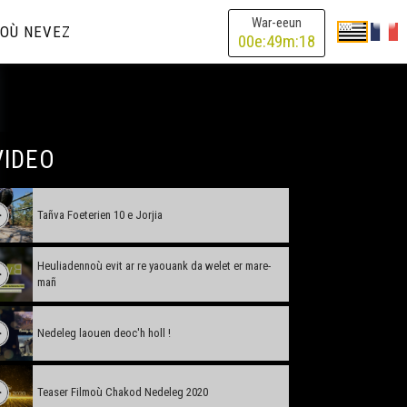
War-eeun
OÙ NEVEZ
00
e:
49
m:
18
VIDEO
Tañva Foeterien 10 e Jorjia
Heuliadennoù evit ar re yaouank da welet er mare-
mañ
Nedeleg laouen deoc'h holl !
Teaser Filmoù Chakod Nedeleg 2020