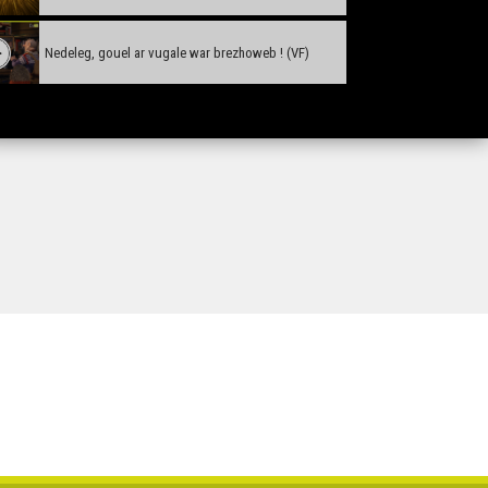
Nedeleg, gouel ar vugale war brezhoweb ! (VF)
Nedeleg, gouel ar vugale war brezhoweb ! (VO)
Diskouezadeg Kastell Kerguéhennec
Nedeleg laouen deoc'h ! - KArrez
Karn ar Mont bihan e departamant ar Morbihan
Tañva, Foeterien 9 e Sardinia