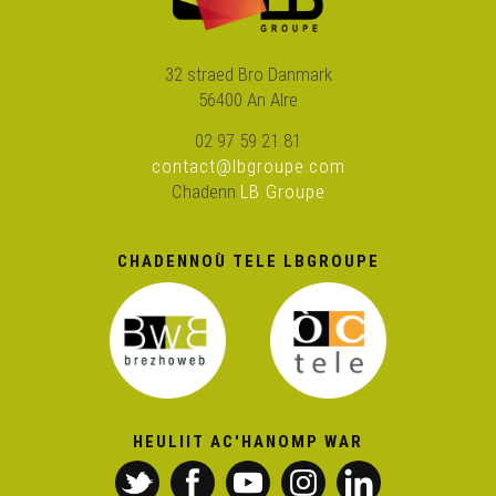
Brezhoneg bemdez 39 – Kozh, kozh toujours
32 straed Bro Danmark
56400 An Alre
Brezhoneg bemdez 40 – Livioù
02 97 59 21 81
contact@lbgroupe.com
Chadenn
LB Groupe
Brezhoneg bemdez 41 – Mersi
CHADENNOÙ TELE LBGROUPE
Brezhoneg bemdez 42 – ’Maez ar vro
Bon anniversaire en breton - Brezhoneg bemdez 43
Brezhoneg bemdez 44 – Re vat
HEULIIT AC'HANOMP WAR
Brezhoneg bemdez 45 – Yann a glask e varc’h