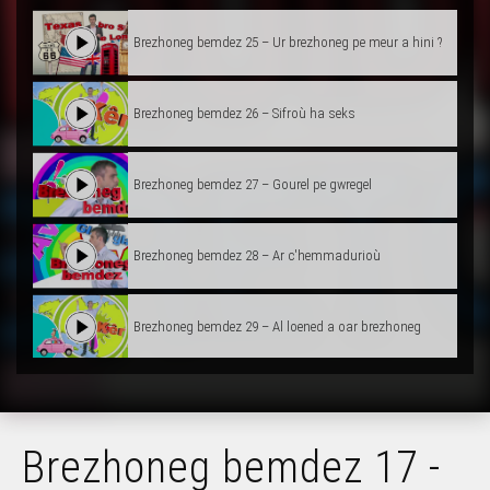
Brezhoneg bemdez 25 – Ur brezhoneg pe meur a hini ?
Brezhoneg bemdez 26 – Sifroù ha seks
Brezhoneg bemdez 27 – Gourel pe gwregel
Brezhoneg bemdez 28 – Ar c'hemmadurioù
Brezhoneg bemdez 29 – Al loened a oar brezhoneg
Brezhoneg bemdez 30 - Le plus important d'abord
Brezhoneg bemdez 17 -
Brezhoneg bemdez 31 – 2 ha 2