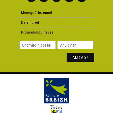
Menegoù-lezennel
Brezhoneg bemdez 46 – Al lizherennaoueg
Darempred
Brezhoneg bemdez 47 – An amzer
Programmoù nevez
Brezhoneg bemdez 48 - Le c’h
Brezhoneg bemdez 49 – Mizioù ar bloaz
Brezhoneg bemdez 50 – Al louzoù
Brezhoneg bemdez 51 - Ar mor