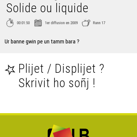
Solide ou liquide
Brezhoneg bemdez 32 – Ad, ad, ad
00:01:50
1er diffusion en 2009
Rann 17
Brezhoneg bemdez 33 – Ijinañ verboù
Ur banne gwin pe un tamm bara ?
Brezhoneg bemdez 34 – C'hoari a-stroll
Plijet / Displijet ?
Brezhoneg bemdez 35 – Avel zo
Skrivit ho soñj !
Brezhoneg bemdez 36 – Gant ar vezh
Brezhoneg bemdez 37 – Ganin, ganit, gantañ
Brezhoneg bemdez 38 – Du-pok