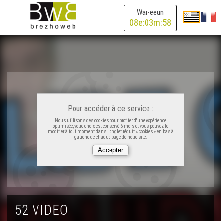
War-eeun
Brezhoneg bemdez 18 - Au revoir
08
e:
03
m:
58
Brezhoneg bemdez 19 - 7 jours sur 7
Brezhoneg bemdez 20 – Bonne année
Pour accéder à ce service :
Brezhoneg bemdez 21 - Celui-ci et celle-là
Nous utilisons des cookies pour profiter d'une expérience
optimisée, votre choix est conservé 6 mois et vous pouvez le
modifier à tout moment dans l'onglet réduit « cookies » en bas à
gauche de chaque page de notre site.
Brezhoneg bemdez 22– Ha skrivet e vez
Brezhoneg bemdez 23 – Eus a belec'h e teu ar
brezhoneg
52 VIDEO
Brezhoneg bemdez 24 – An ñ