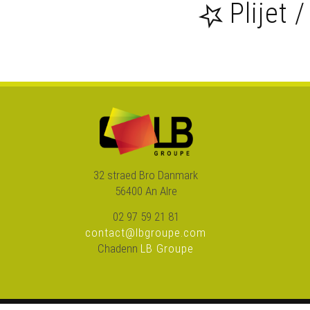
Plijet /
32 straed Bro Danmark
56400 An Alre
02 97 59 21 81
contact@lbgroupe.com
Chadenn
LB Groupe