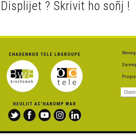
 Displijet ? Skrivit ho soñj !
Meneg
CHADENNOÙ TELE LBGROUPE
Darem
Progr
HEULIIT AC'HANOMP WAR