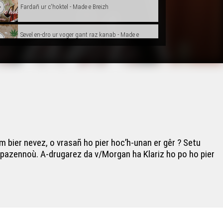
Fardañ ur c'hoktel - Made e Breizh
Sevel en-dro ur voger gant raz kanab - Made e
Breizh
Fardañ un Tiramisu - Made e Breizh
Fardañ koktelioù hep alkol - Made e Breizh
Keinañ ul levr mod Japan - Made e Breizh
m bier nevez, o vrasañ ho pier hoc’h-unan er gêr ? Setu
ar pazennoù. A-drugarez da v/Morgan ha Klariz ho po ho pier
Fardañ toaz-merat mat da zebriñ - Made e Breizh
Didoullañ rod ur marc'h-houarn - Made e Breizh