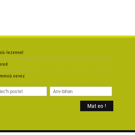
Krouiñ ur siell ! - Made e Breizh
Fardañ krampouezh 'mod kozh ! - Made e Breizh
Fardañ ur soavon skaotañ solut - Made e Breizh
où-lezennel
Fardañ boestoù Legumaj GO evit ar goañv - Made e
pred
Breizh
ammoù nevez
Sevel ur voulenn erc'h evit Nedeleg ! - Made e Breizh
Fardañ galetez avaloù-douar ! - Made e Breizh
An engravadur war lino ! - Made e Breizh