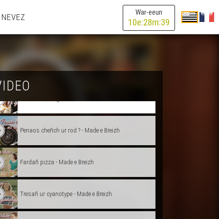
Desevel gwenan - Made e Breizh
War-eeun
 NEVEZ
10
e:
28
m:
39
Krouiñ ur spoueenn tawashi ! - Made e Breizh
Fardañ dour gwalc'hiñ marc'had-mat ! - Made e
Breizh
VIDEO
Bresañ bier er gêr - Made e Breizh
Penaos cheñch ur rod ? - Made e Breizh
Fardañ pizza - Made e Breizh
Tresañ ur cyanotype - Made e Breizh