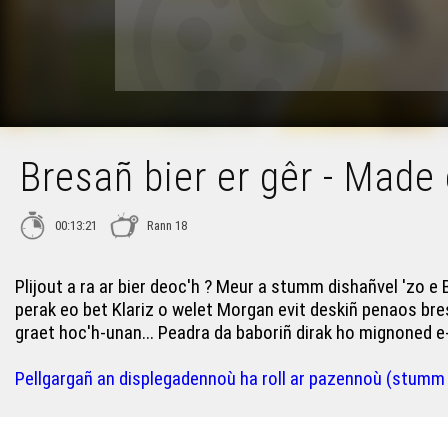
Bresañ bier er gêr - Made 
00:13:21
Rann 18
Plijout a ra ar bier deoc'h ? Meur a stumm dishañvel 'zo e
perak eo bet Klariz o welet Morgan evit deskiñ penaos bres
graet hoc'h-unan... Peadra da baboriñ dirak ho mignoned e
Pellgargañ an displegadennoù ha roll ar pazennoù (stumm