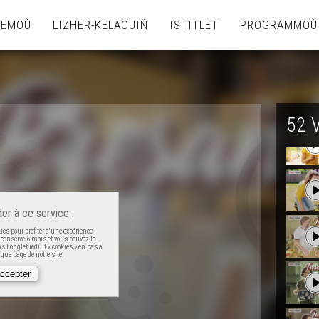
TEMOÙ
LIZHER-KELAOUIÑ
ISTITLET
PROGRAMMOÙ
52 
er à ce service :
es pour profiter d'une expérience
t conservé 6 mois et vous pouvez le
 l'onglet réduit « cookies » en bas à
que page de notre site.