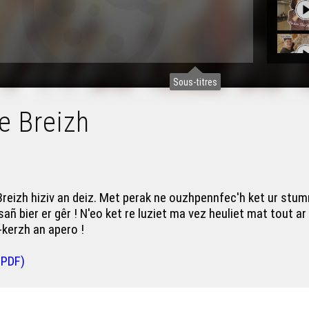
Sous-titres
e Breizh
 Breizh hiziv an deiz. Met perak ne ouzhpennfec'h ket ur stum
añ bier er gêr ! N'eo ket re luziet ma vez heuliet mat tout 
-kerzh an apero !
 PDF)