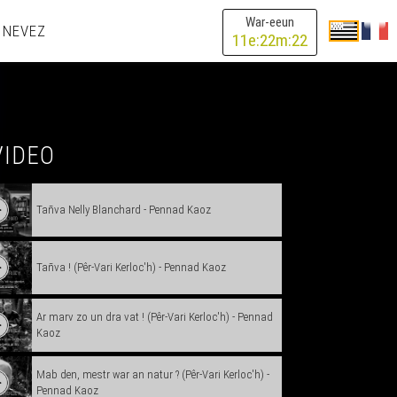
War-eeun
 NEVEZ
11
e:
22
m:
22
VIDEO
Tañva Nelly Blanchard - Pennad Kaoz
Tañva ! (Pêr-Vari Kerloc'h) - Pennad Kaoz
Ar marv zo un dra vat ! (Pêr-Vari Kerloc'h) - Pennad
Kaoz
Mab den, mestr war an natur ? (Pêr-Vari Kerloc'h) -
Pennad Kaoz