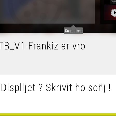
Sous-titres
_V1-Frankiz ar vro
 Displijet ? Skrivit ho soñj !