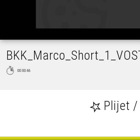
BKK_Marco_Short_1_VOSTB
00:00:46
Plijet /