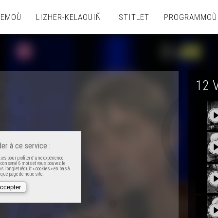
TEMOÙ
LIZHER-KELAOUIÑ
ISTITLET
PROGRAMMOÙ
12 
er à ce service :
es pour profiter d'une expérience
t conservé 6 mois et vous pouvez le
 l'onglet réduit « cookies » en bas à
que page de notre site.