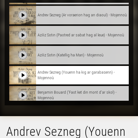
Andrev Sezneg (Ar voraerion hag an diaoul) - Mojennoù
Aziliz Sotin (Paotred ar sabat hag al leue) - Mojennoù
Aziliz Sotin (Katellig ha Mari) - Mojennoù
Andrev Sezneg (Youenn ha kig ar garabasenn) -
Mojennoù
Benjamin Bouard ('Faot ket din mont d'ar skol) -
Mojennoù
Andrev Sezneg (Youenn