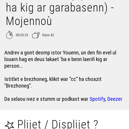
ha kig ar garabasenn) -
Mojennoù
00:03:53
Rann 42
Andrev a gont deomp istor Youenn, un den fin evel ul
louarn hag en deus lakaet 'ba e benn laeriñ kig ar
person...
Istitlet e brezhoneg, klikit war "cc" ha choazit
"Brezhoneg".
Da selaou ivez e stumm ur podkast war
Spotify
,
Deezer
Plijet / Displijet ?