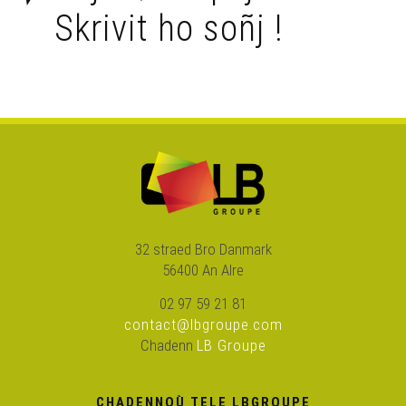
Skrivit ho soñj !
32 straed Bro Danmark
56400 An Alre
02 97 59 21 81
contact@lbgroupe.com
Chadenn
LB Groupe
CHADENNOÙ TELE LBGROUPE