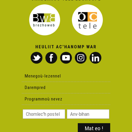
HEULIIT AC'HANOMP WAR
Menegoù-lezennel
Darempred
Programmoù nevez