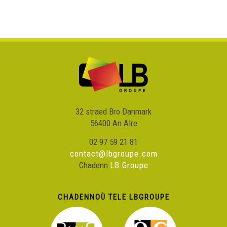
32 straed Bro Danmark
56400 An Alre
02 97 59 21 81
contact@lbgroupe.com
Chadenn
LB Groupe
CHADENNOÙ TELE LBGROUPE