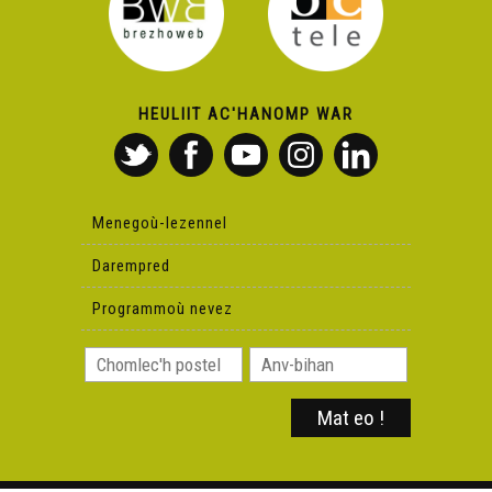
HEULIIT AC'HANOMP WAR
Menegoù-lezennel
Darempred
Programmoù nevez