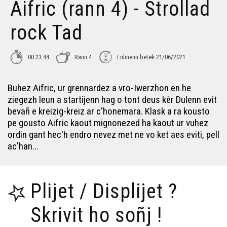
Aifric (rann 4) - Strollad
rock Tad
00:23:44
Rann 4
Enlinenn betek 21/06/2021
Buhez Aifric, ur grennardez a vro-Iwerzhon en he
ziegezh leun a startijenn hag o tont deus kêr Dulenn evit
bevañ e kreizig-kreiz ar c'honemara. Klask a ra kousto
pe gousto Aifric kaout mignonezed ha kaout ur vuhez
ordin gant hec'h endro nevez met ne vo ket aes eviti, pell
ac'han...
Plijet / Displijet ?
Skrivit ho soñj !