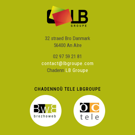
32 straed Bro Danmark
56400 An Alre
02 97 59 21 81
contact@lbgroupe.com
Chadenn
LB Groupe
CHADENNOÙ TELE LBGROUPE