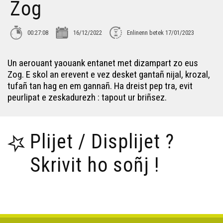
Zog
00:27:08
16/12/2022
Enlinenn betek 17/01/2023
Un aerouant yaouank entanet met dizampart zo eus
Zog. E skol an erevent e vez desket gantañ nijal, krozal,
tufañ tan hag en em gannañ. Ha dreist pep tra, evit
peurlipat e zeskadurezh : tapout ur briñsez.
Plijet / Displijet ?
Skrivit ho soñj !