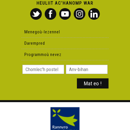
HEULIIT AC'HANOMP WAR
Menegoù-lezennel
Darempred
Programmoù nevez