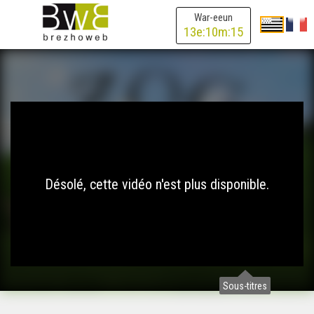
War-eeun
13
e:
10
m:
15
Désolé, cette vidéo n'est plus disponible.
Sous-titres