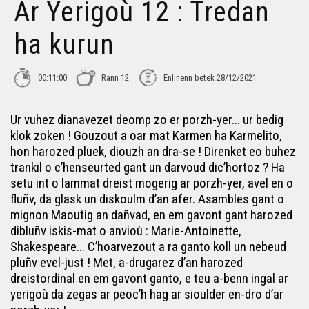
Ar Yerigoù 12 : Tredan
ha kurun
00:11:00
Rann 12
Enlinenn betek 28/12/2021
Ur vuhez dianavezet deomp zo er porzh-yer... ur bedig
klok zoken ! Gouzout a oar mat Karmen ha Karmelito,
hon harozed pluek, diouzh an dra-se ! Direnket eo buhez
trankil o c’henseurted gant un darvoud dic’hortoz ? Ha
setu int o lammat dreist mogerig ar porzh-yer, avel en o
fluñv, da glask un diskoulm d’an afer. Asambles gant o
mignon Maoutig an dañvad, en em gavont gant harozed
dibluñv iskis-mat o anvioù : Marie-Antoinette,
Shakespeare... C’hoarvezout a ra ganto koll un nebeud
pluñv evel-just ! Met, a-drugarez d’an harozed
dreistordinal en em gavont ganto, e teu a-benn ingal ar
yerigoù da zegas ar peoc’h hag ar sioulder en-dro d’ar