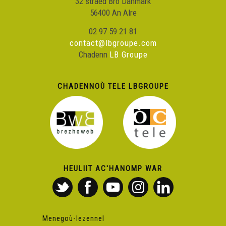
32 straed Bro Danmark
56400 An Alre
02 97 59 21 81
contact@lbgroupe.com
Chadenn
LB Groupe
CHADENNOÙ TELE LBGROUPE
HEULIIT AC'HANOMP WAR
Menegoù-lezennel