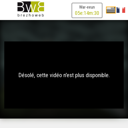
War-eeun
05
e:
14
m:
30
Désolé, cette vidéo n'est plus disponible.