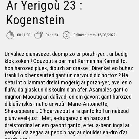
Ar Yerigoù 23 :
Kogenstein
00:11:00
Rann 23
Enlinenn betek 15/03/2022
Ur vuhez dianavezet deomp zo er porzh-yer... ur bedig
klok zoken ! Gouzout a oar mat Karmen ha Karmelito,
hon harozed pluek, diouzh an dra-se ! Direnket eo buhez
trankil o c’henseurted gant un darvoud dic’hortoz ? Ha
setu int o lammat dreist mogerig ar porzh-yer, avel en o
fluñv, da glask un diskoulm d’an afer. Asambles gant o
mignon Maoutig an dañvad, en em gavont gant harozed
dibluñv iskis-mat o anvioù : Marie-Antoinette,
Shakespeare... C’hoarvezout a ra ganto koll un nebeud
pluñv evel-just ! Met, a-drugarez d’an harozed
dreistordinal en em gavont ganto, e teu a-benn ingal ar
yerigoù da zegas ar peoc’h hag ar sioulder en-dro d’ar