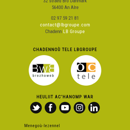
32 straed Bro Danmark
56400 An Alre
02 97 59 21 81
contact@lbgroupe.com
Chadenn
LB Groupe
CHADENNOÙ TELE LBGROUPE
HEULIIT AC'HANOMP WAR
Menegoù-lezennel