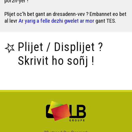
porzh-yer !
Plijet oc'h bet gant an dresadenn-vev ? Embannet eo bet
al levr
Ar yarig a felle dezhi gwelet ar mor
gant TES.
Plijet / Displijet ?
Skrivit ho soñj !