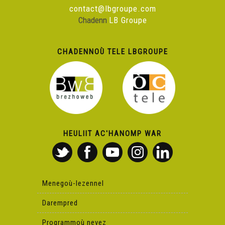
contact@lbgroupe.com
Chadenn
LB Groupe
CHADENNOÙ TELE LBGROUPE
HEULIIT AC'HANOMP WAR
Menegoù-lezennel
Darempred
Programmoù nevez