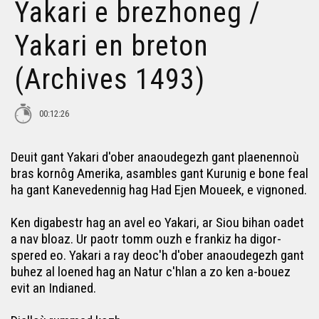
Yakari e brezhoneg /
Yakari en breton
(Archives 1493)
00:12:26
Deuit gant Yakari d'ober anaoudegezh gant plaenennoù
bras kornôg Amerika, asambles gant Kurunig e bone feal
ha gant Kanevedennig hag Had Ejen Moueek, e vignoned.
Ken digabestr hag an avel eo Yakari, ar Siou bihan oadet
a nav bloaz. Ur paotr tomm ouzh e frankiz ha digor-
spered eo. Yakari a ray deoc'h d'ober anaoudegezh gant
buhez al loened hag an Natur c'hlan a zo ken a-bouez
evit an Indianed.