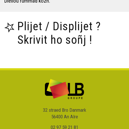
Dielloù rummad kozh.
Plijet / Displijet ?
Skrivit ho soñj !
32 straed Bro Danmark
56400 An Alre
02 97 59 21 81