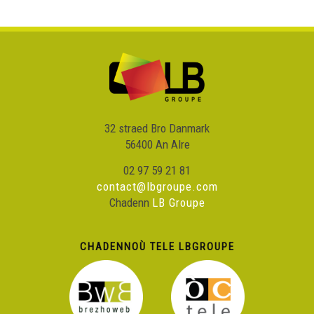
32 straed Bro Danmark
56400 An Alre
02 97 59 21 81
contact@lbgroupe.com
Chadenn
LB Groupe
CHADENNOÙ TELE LBGROUPE