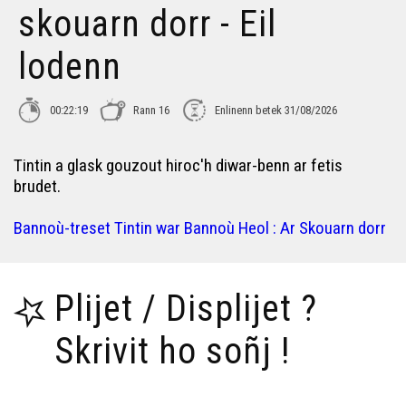
skouarn dorr - Eil
lodenn
00:22:19
Rann 16
Enlinenn betek 31/08/2026
Tintin a glask gouzout hiroc'h diwar-benn ar fetis
brudet.
Bannoù-treset Tintin war Bannoù Heol : Ar Skouarn dorr
Plijet / Displijet ?
Skrivit ho soñj !