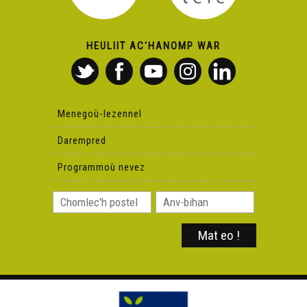
HEULIIT AC'HANOMP WAR
Menegoù-lezennel
Darempred
Programmoù nevez