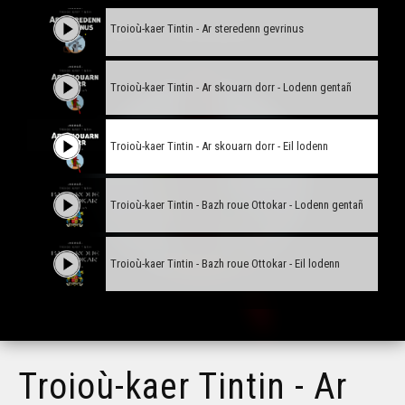
Troioù-kaer Tintin - Ar steredenn gevrinus
Troioù-kaer Tintin - Ar skouarn dorr - Lodenn gentañ
Troioù-kaer Tintin - Ar skouarn dorr - Eil lodenn
Troioù-kaer Tintin - Bazh roue Ottokar - Lodenn gentañ
Troioù-kaer Tintin - Bazh roue Ottokar - Eil lodenn
Troioù-kaer Tintin - Ar