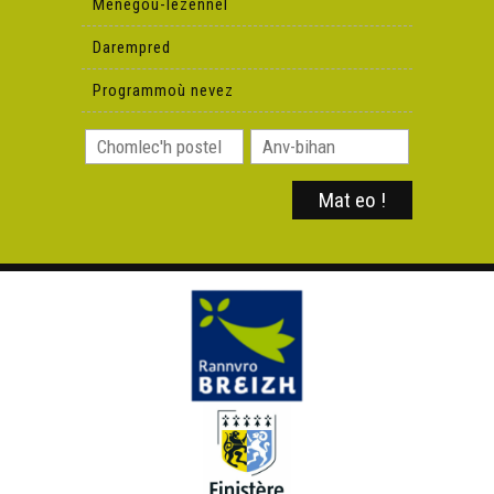
Menegoù-lezennel
Darempred
Programmoù nevez