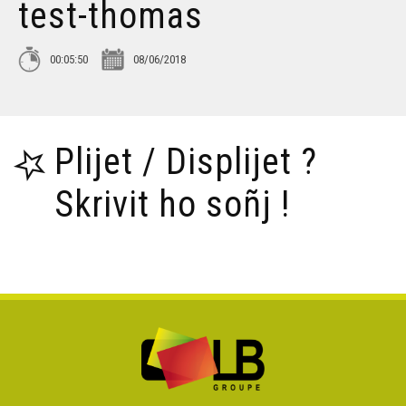
test-thomas
00:05:50
08/06/2018
Plijet / Displijet ?
Skrivit ho soñj !