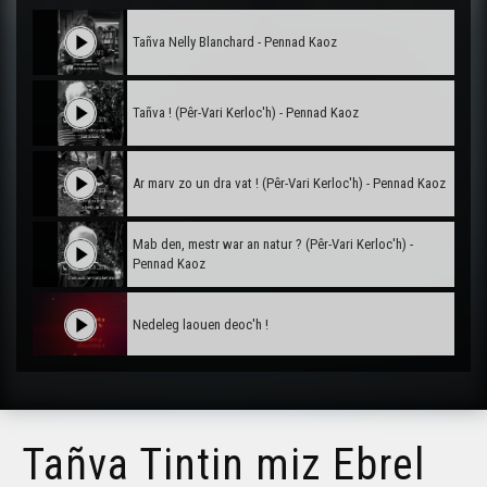
Tañva Nelly Blanchard - Pennad Kaoz
Tañva ! (Pêr-Vari Kerloc'h) - Pennad Kaoz
Ar marv zo un dra vat ! (Pêr-Vari Kerloc'h) - Pennad Kaoz
Mab den, mestr war an natur ? (Pêr-Vari Kerloc'h) -
Pennad Kaoz
Nedeleg laouen deoc'h !
Tañva Anv ar Rozenn - stumm karrez - VBSTF
Tañva Tintin miz Ebrel
Tañva Anv ar Rozenn - stumm karrez - VBSTB