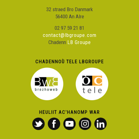
32 straed Bro Danmark
56400 An Alre
02 97 59 21 81
contact@lbgroupe.com
Chadenn
LB Groupe
CHADENNOÙ TELE LBGROUPE
HEULIIT AC'HANOMP WAR