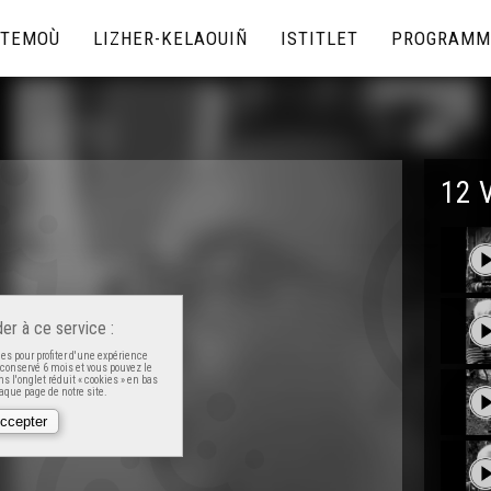
TEMOÙ
LIZHER-KELAOUIÑ
ISTITLET
PROGRAMM
12 
er à ce service :
es pour profiter d'une expérience
t conservé 6 mois et vous pouvez le
s l'onglet réduit « cookies » en bas
que page de notre site.