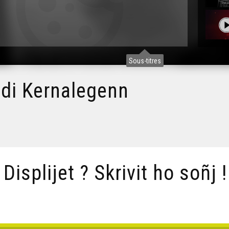
Sous-titres
udi Kernalegenn
/ Displijet ? Skrivit ho soñj !