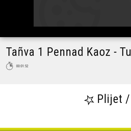
Tañva 1 Pennad Kaoz - T
00:01:52
Plijet 