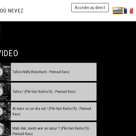
Acceder au direct
OÙ NEVEZ
VIDEO
Tañva Nelly Blanchard - Pennad Kaoz
Tañva ! (Pêr-Vari Kerloc'h) - Pennad Kaoz
Ar marv zo un dra vat ! (Pêr-Vari Kerloc'h) - Pennad
Kaoz
Mab den, mestr war an natur ? (Pêr-Vari Kerloc'h) -
Pennad Kaoz